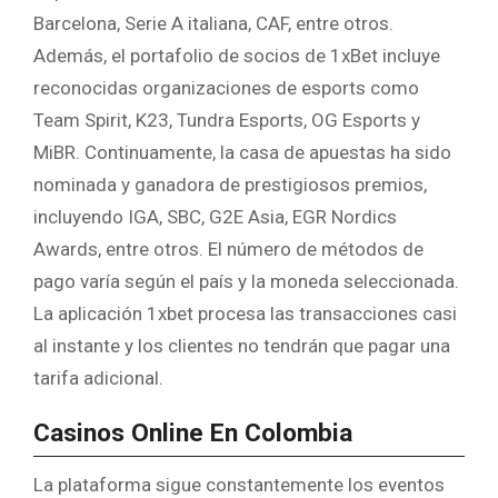
Barcelona, Serie A italiana, CAF, entre otros.
Además, el portafolio de socios de 1xBet incluye
reconocidas organizaciones de esports como
Team Spirit, K23, Tundra Esports, OG Esports y
MiBR. Continuamente, la casa de apuestas ha sido
nominada y ganadora de prestigiosos premios,
incluyendo IGA, SBC, G2E Asia, EGR Nordics
Awards, entre otros. El número de métodos de
pago varía según el país y la moneda seleccionada.
La aplicación 1xbet procesa las transacciones casi
al instante y los clientes no tendrán que pagar una
tarifa adicional.
Casinos Online En Colombia
La plataforma sigue constantemente los eventos