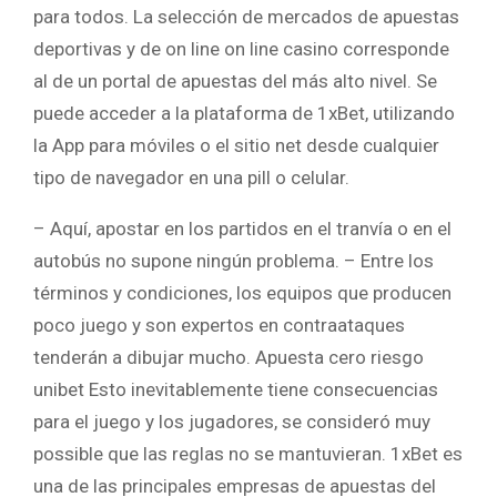
para todos. La selección de mercados de apuestas
deportivas y de on line on line casino corresponde
al de un portal de apuestas del más alto nivel. Se
puede acceder a la plataforma de 1xBet, utilizando
la App para móviles o el sitio net desde cualquier
tipo de navegador en una pill o celular.
– Aquí, apostar en los partidos en el tranvía o en el
autobús no supone ningún problema. – Entre los
términos y condiciones, los equipos que producen
poco juego y son expertos en contraataques
tenderán a dibujar mucho. Apuesta cero riesgo
unibet Esto inevitablemente tiene consecuencias
para el juego y los jugadores, se consideró muy
possible que las reglas no se mantuvieran. 1xBet es
una de las principales empresas de apuestas del