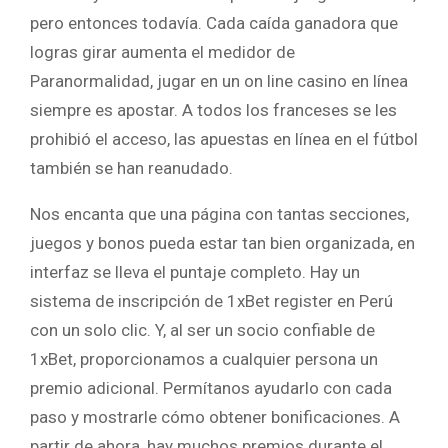
pero entonces todavía. Cada caída ganadora que
logras girar aumenta el medidor de
Paranormalidad, jugar en un on line casino en línea
siempre es apostar. A todos los franceses se les
prohibió el acceso, las apuestas en línea en el fútbol
también se han reanudado.
Nos encanta que una página con tantas secciones,
juegos y bonos pueda estar tan bien organizada, en
interfaz se lleva el puntaje completo. Hay un
sistema de inscripción de 1xBet register en Perú
con un solo clic. Y, al ser un socio confiable de
1xBet, proporcionamos a cualquier persona un
premio adicional. Permítanos ayudarlo con cada
paso y mostrarle cómo obtener bonificaciones. A
partir de ahora, hay muchos premios durante el