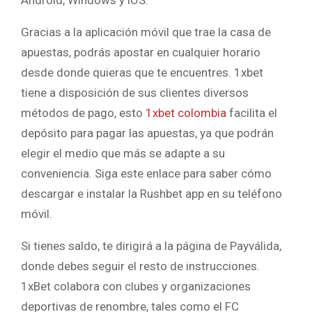
Gracias a la aplicación móvil que trae la casa de
apuestas, podrás apostar en cualquier horario
desde donde quieras que te encuentres. 1xbet
tiene a disposición de sus clientes diversos
métodos de pago, esto
1xbet colombia
facilita el
depósito para pagar las apuestas, ya que podrán
elegir el medio que más se adapte a su
conveniencia. Siga este enlace para saber cómo
descargar e instalar la Rushbet app en su teléfono
móvil.
Si tienes saldo, te dirigirá a la página de Payválida,
donde debes seguir el resto de instrucciones.
1xBet colabora con clubes y organizaciones
deportivas de renombre, tales como el FC