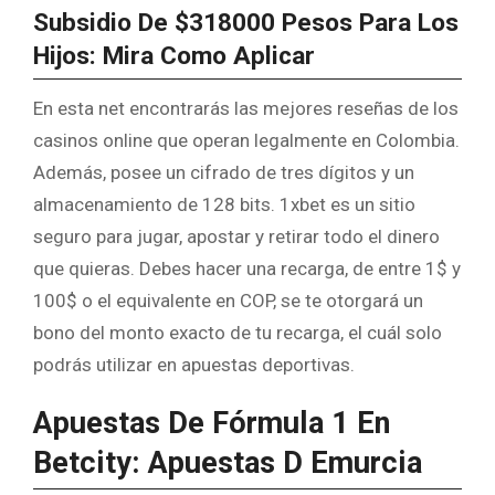
Subsidio De $318000 Pesos Para Los
Hijos: Mira Como Aplicar
En esta net encontrarás las mejores reseñas de los
casinos online que operan legalmente en Colombia.
Además, posee un cifrado de tres dígitos y un
almacenamiento de 128 bits. 1xbet es un sitio
seguro para jugar, apostar y retirar todo el dinero
que quieras. Debes hacer una recarga, de entre 1$ y
100$ o el equivalente en COP, se te otorgará un
bono del monto exacto de tu recarga, el cuál solo
podrás utilizar en apuestas deportivas.
Apuestas De Fórmula 1 En
Betcity: Apuestas D Emurcia