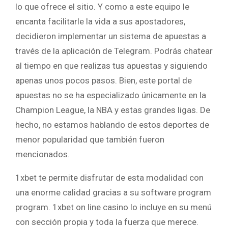
lo que ofrece el sitio. Y como a este equipo le
encanta facilitarle la vida a sus apostadores,
decidieron implementar un sistema de apuestas a
través de la aplicación de Telegram. Podrás chatear
al tiempo en que realizas tus apuestas y siguiendo
apenas unos pocos pasos. Bien, este portal de
apuestas no se ha especializado únicamente en la
Champion League, la NBA y estas grandes ligas. De
hecho, no estamos hablando de estos deportes de
menor popularidad que también fueron
mencionados.
1xbet te permite disfrutar de esta modalidad con
una enorme calidad gracias a su software program
program. 1xbet on line casino lo incluye en su menú
con sección propia y toda la fuerza que merece.