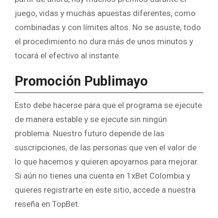
juego, vidas y muchas apuestas diferentes, como
combinadas y con límites altos. No se asuste, todo
el procedimiento no dura más de unos minutos y
tocará el efectivo al instante.
Promoción Publimayo
Esto debe hacerse para que el programa se ejecute
de manera estable y se ejecute sin ningún
problema. Nuestro futuro depende de las
suscripciones, de las personas que ven el valor de
lo que hacemos y quieren apoyarnos para mejorar.
Si aún no tienes una cuenta en 1xBet Colombia y
quieres registrarte en este sitio, accede a nuestra
reseña en TopBet.