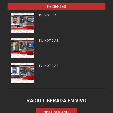
RECIENTES
IN:
NOTICIAS
IN:
NOTICIAS
IN:
NOTICIAS
RADIO LIBERADA EN VIVO
PRESIONE AQUI