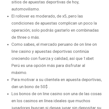
sitios de apuestas deportivas de hoy,
automovilismo.
El rollover es moderado, de x5, pero las
condiciones de apuestas complican un poco la
operación; solo podrás gastarlo en combinadas
de three o más.
Como sabes, el mercado peruano de on line on
line casino y apuestas deportivas continúa
creciendo con fuerza y calidad, así que 1xbet
Perú es una opción más para disfrutar al
máximo.
Para motivar a su clientela en apuesta deportivas,
dan un bono de 50$ .
Los bonos de on line casino son una de las cosas
en los casinos en línea ideales que muchos
jugadores buscan si desea jugar sin depositar su