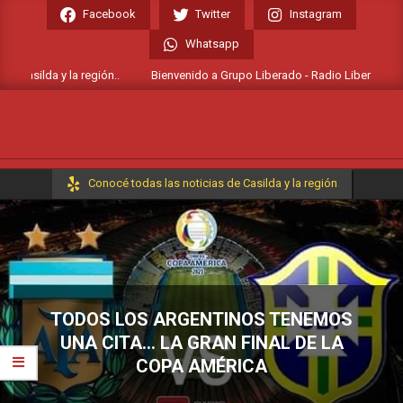
Skip
Facebook
Twitter
Instagram
to
Whatsapp
content
Casilda y la región..
Bienvenido a Grupo Liberado - Radio Liberada FM 106
Primary
Conocé todas las noticias de Casilda y la región
Navigation
Menu
TODOS LOS ARGENTINOS TENEMOS
UNA CITA… LA GRAN FINAL DE LA
COPA AMÉRICA