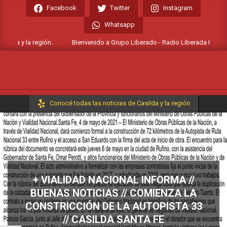
Skip
Facebook
Twitter
Instagram
to
Whatsapp
content
da y la región..
Bienvenido a Grupo Liberado - Radio Liberada FM 106.7 //
Primary
Conocé todas las noticias de Casilda y la región
Navigation
Menu
+ VIALIDAD NACIONAL INFORMA //
BUENAS NOTICIAS // COMIENZA LA
CONSTRICCIÓN DE LA AUTOPISTA 33
// CASILDA SANTA FE