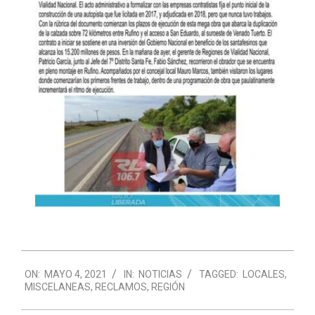
2021-
ON:
MAYO 4, 2021
IN:
NOTICIAS
TAGGED:
LOCALES
,
05-
MISCELANEAS
,
RECLAMOS
,
REGIÓN
04